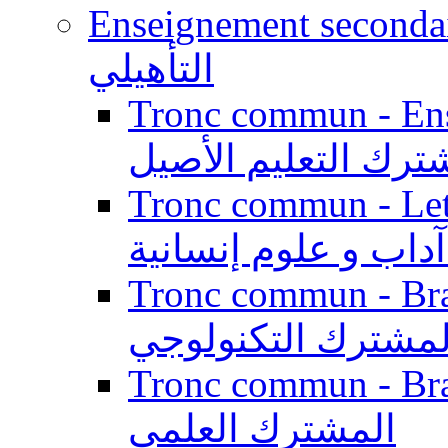
Enseignement secondaire qualifi
التأهيلي
Tronc commun - Enseig
ترك التعليم الأصيل
Tronc commun - Lett
داب و علوم إنسانية
Tronc commun - Branch
لمشترك التكنولوجي
Tronc commun - Branch
المشترك العلمي