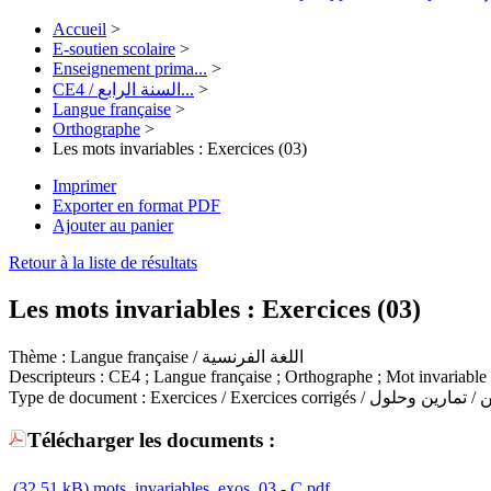
Accueil
>
E-soutien scolaire
>
Enseignement prima...
>
CE4 / السنة الرابع...
>
Langue française
>
Orthographe
>
Les mots invariables : Exercices (03)
Imprimer
Exporter en format PDF
Ajouter au panier
Retour à la liste de résultats
Les mots invariables : Exercices (03)
Thème :
Langue française / اللغة الفرنسية
Descripteurs :
CE4 ; Langue française ; Orthographe ; Mot invariable
Type de document :
Exercices / Exercices corrigés / ين وحلول
Télécharger les documents :
(32,51 kB)
mots_invariables_exos_03 - C.pdf