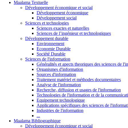
Maalama Textuelle
Développement économique et social
Développement économique
Développement social
Sciences et technologies
Sciences exactes et naturelles
Sciences de l’ingénieur et technologiques
Développement durable
Environnement
Economie Durable
Société Durable
Sciences de l'information
Généralités et apects theoriques des sciences de l'
Organismes d'information
Sources d'information
Traitement matériel et méthodes documentaires
Analyse de l'information
Recherche, diffusion et usages de l'information
Technologies de l'information et de la communicat
Equipement technologique
Applications spécifiques des sciences de l'informa
Industries de l'information
...
Maalama Bibliographique
Développement économique et social