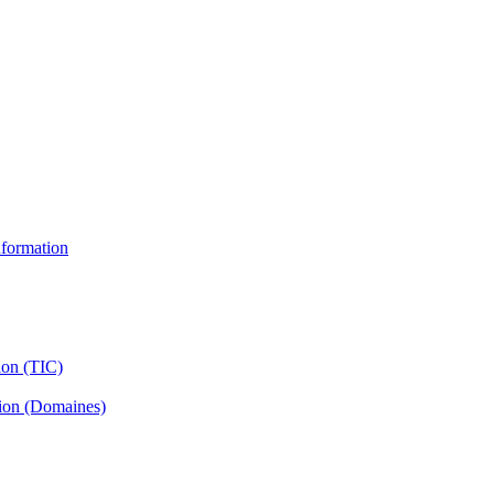
information
ion (TIC)
tion (Domaines)