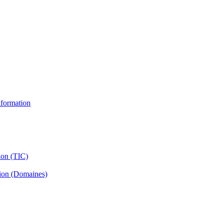
information
ion (TIC)
tion (Domaines)