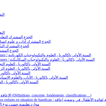
التعليم 
التعليم ا
ignement original / الجذع المشترك التعليم الأصيل
commun - Lettres et Sciences humaines / الجذع المشترك آداب و علوم إنسانية
nche technologique / الجذع المشترك التكنولوجي
ntifique / الجذع المشترك العلمي
1ère année BAC - Sciences et technologies électriques / السنة الأولى باكالوريا - العلوم والتكنولوجيات الكهربائية
1ère année BAC - Sciences et technologies mécaniques / السنة الأولى باكالوريا - العلوم والتكنولوجيات الميكانيكية
AC - Sciences expérimentales / السنة الأولى باكالوريا - العلوم التجريبية
BAC - Sciences mathématiques / السنة الأولى باكالوريا - العلوم الرياضية
 السنة الأولى باكالوريا – اللغة العربية
e année BAC - Lettres et sciences humaines / السنة الأولى باكالوريا - الآداب والعلوم الإنسانية
quées / السنة الأولى باكالوريا - الفنون التطبيقية
Handicap et Éducation inclusive / الإعاقة والتربية الدامجة (Définitions, concepts, fondements, classifications ...)
Programme national de l’éducation inclusive pour les enfants en situation de h
ucatives par type d’handicap / موارد تعليمية حسب نوع الإعاقة