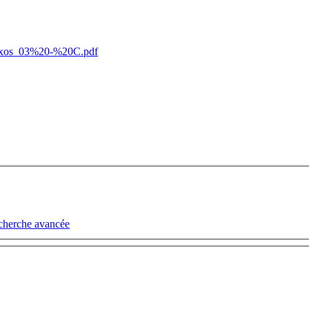
es_exos_03%20-%20C.pdf
cherche avancée