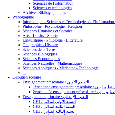
Sciences de l'information
Sciences et technologies
Archives Bibliographiques
Webographie
Informatique - Sciences et Technologies de l'Informatio
Philosophie - Psychologie - Religion
Sciences Humaines et Sociales
Arts - Loisirs - Sports
Linguistique - Philologie - Litterature
Geographie - Histoire
Sciences de la Terre
Sciences Biologiques
Sciences Economiques
Sciences Naturelles - Mathematiques
Sciences Appliquees - Medecine - Technologie
...
E-soutien scolaire
Enseignement préscolaire / التعليم الأولي
1ère année enseignement préscol
2ème année enseignement présc
Enseignement primaire / التعليم الإبتدائي
CE1 / السنة الأولى ابتدائي
CE2 / السنة الثانية ابتدائي
CE3 / السنة الثالثة ابتدائي