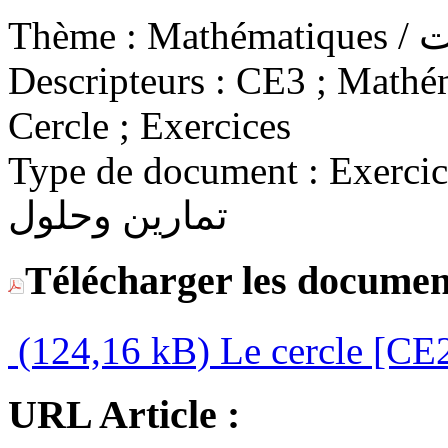
Thème :
Math
Descripteurs :
CE3 ; Mathéma
Cercle ; Exercices
Type de document :
Exercices 
تمارين وحلول
Télécharger les documen
(124,16 kB)
Le cercle [CE2
URL Article :