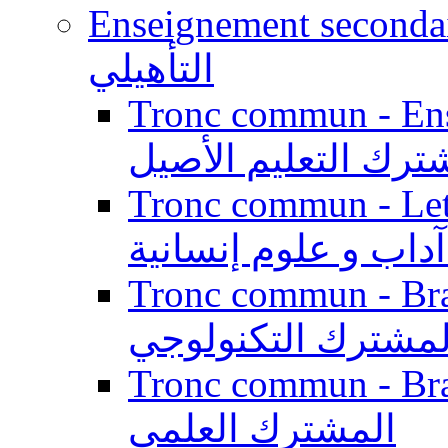
Enseignement secondaire qualifi
التأهيلي
Tronc commun - Enseig
ترك التعليم الأصيل
Tronc commun - Lett
داب و علوم إنسانية
Tronc commun - Branch
لمشترك التكنولوجي
Tronc commun - Branch
المشترك العلمي