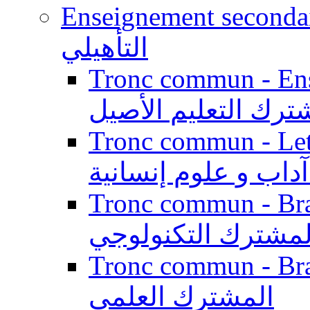
Enseignement secondaire qualifi
التأهيلي
Tronc commun - Enseig
ترك التعليم الأصيل
Tronc commun - Lett
داب و علوم إنسانية
Tronc commun - Branch
لمشترك التكنولوجي
Tronc commun - Branch
المشترك العلمي