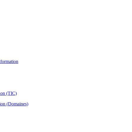
information
ion (TIC)
tion (Domaines)