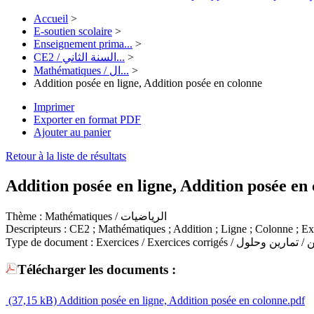
Accueil
>
E-soutien scolaire
>
Enseignement prima...
>
CE2 / السنة الثاني...
>
Mathématiques / ال...
>
Addition posée en ligne, Addition posée en colonne
Imprimer
Exporter en format PDF
Ajouter au panier
Retour à la liste de résultats
Addition posée en ligne, Addition posée en
Thème :
Mathématiques / الرياضيات
Descripteurs :
CE2 ; Mathématiques ; Addition ; Ligne ; Colonne ; Ex
Type de document :
Exercices / Exercices corrigés / ين وحلول
Télécharger les documents :
(37,15 kB)
Addition posée en ligne, Addition posée en colonne.pdf