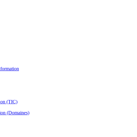
information
ion (TIC)
tion (Domaines)