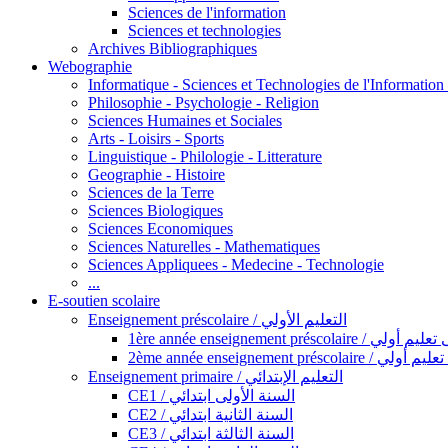
Sciences de l'information
Sciences et technologies
Archives Bibliographiques
Webographie
Informatique - Sciences et Technologies de l'Informatio
Philosophie - Psychologie - Religion
Sciences Humaines et Sociales
Arts - Loisirs - Sports
Linguistique - Philologie - Litterature
Geographie - Histoire
Sciences de la Terre
Sciences Biologiques
Sciences Economiques
Sciences Naturelles - Mathematiques
Sciences Appliquees - Medecine - Technologie
...
E-soutien scolaire
Enseignement préscolaire / التعليم الأولي
1ère année enseignement préscol
2ème année enseignement présc
Enseignement primaire / التعليم الإبتدائي
CE1 / السنة الأولى ابتدائي
CE2 / السنة الثانية ابتدائي
CE3 / السنة الثالثة ابتدائي