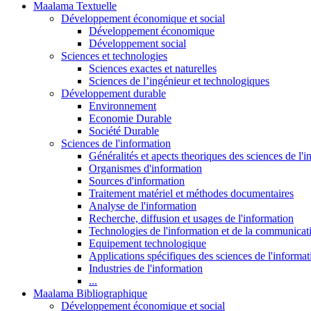
Maalama Textuelle
Développement économique et social
Développement économique
Développement social
Sciences et technologies
Sciences exactes et naturelles
Sciences de l’ingénieur et technologiques
Développement durable
Environnement
Economie Durable
Société Durable
Sciences de l'information
Généralités et apects theoriques des sciences de l'
Organismes d'information
Sources d'information
Traitement matériel et méthodes documentaires
Analyse de l'information
Recherche, diffusion et usages de l'information
Technologies de l'information et de la communicat
Equipement technologique
Applications spécifiques des sciences de l'informa
Industries de l'information
...
Maalama Bibliographique
Développement économique et social