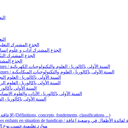
التعليم 
التعليم ا
ignement original / الجذع المشترك التعليم الأصيل
commun - Lettres et Sciences humaines / الجذع المشترك آداب و علوم إنسانية
nche technologique / الجذع المشترك التكنولوجي
ntifique / الجذع المشترك العلمي
1ère année BAC - Sciences et technologies électriques / السنة الأولى باكالوريا - العلوم والتكنولوجيات الكهربائية
1ère année BAC - Sciences et technologies mécaniques / السنة الأولى باكالوريا - العلوم والتكنولوجيات الميكانيكية
AC - Sciences expérimentales / السنة الأولى باكالوريا - العلوم التجريبية
BAC - Sciences mathématiques / السنة الأولى باكالوريا - العلوم الرياضية
 السنة الأولى باكالوريا – اللغة العربية
e année BAC - Lettres et sciences humaines / السنة الأولى باكالوريا - الآداب والعلوم الإنسانية
quées / السنة الأولى باكالوريا - الفنون التطبيقية
Handicap et Éducation inclusive / الإعاقة والتربية الدامجة (Définitions, concepts, fondements, classifications ...)
Programme national de l’éducation inclusive pour les enfants en situation de h
ucatives par type d’handicap / موارد تعليمية حسب نوع الإعاقة