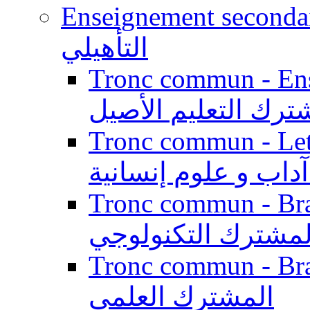
Enseignement secondaire qualifi
التأهيلي
Tronc commun - Enseig
ترك التعليم الأصيل
Tronc commun - Lett
داب و علوم إنسانية
Tronc commun - Branch
لمشترك التكنولوجي
Tronc commun - Branch
المشترك العلمي