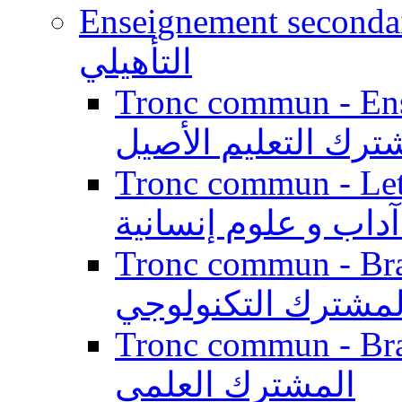
Enseignement secondaire qualifi
التأهيلي
Tronc commun - Enseig
ترك التعليم الأصيل
Tronc commun - Lett
داب و علوم إنسانية
Tronc commun - Branch
لمشترك التكنولوجي
Tronc commun - Branch
المشترك العلمي