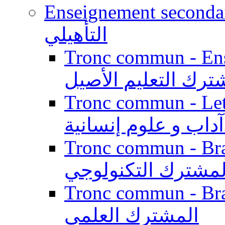
Enseignement secondaire qualifi
التأهيلي
Tronc commun - Enseig
ترك التعليم الأصيل
Tronc commun - Lett
داب و علوم إنسانية
Tronc commun - Branch
لمشترك التكنولوجي
Tronc commun - Branch
المشترك العلمي