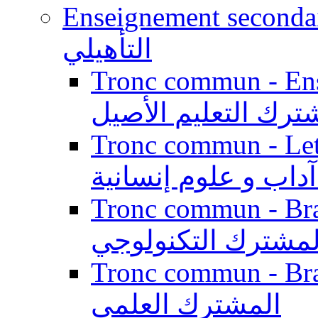
Enseignement secondaire qualifi
التأهيلي
Tronc commun - Enseig
ترك التعليم الأصيل
Tronc commun - Lett
داب و علوم إنسانية
Tronc commun - Branch
لمشترك التكنولوجي
Tronc commun - Branch
المشترك العلمي