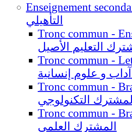
Enseignement secondaire qualifi
التأهيلي
Tronc commun - Enseig
ترك التعليم الأصيل
Tronc commun - Lett
داب و علوم إنسانية
Tronc commun - Branch
لمشترك التكنولوجي
Tronc commun - Branch
المشترك العلمي