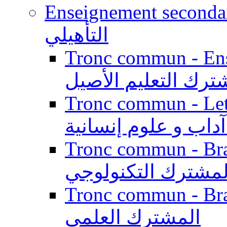
Enseignement secondaire qualifi
التأهيلي
Tronc commun - Enseig
ترك التعليم الأصيل
Tronc commun - Lett
داب و علوم إنسانية
Tronc commun - Branch
لمشترك التكنولوجي
Tronc commun - Branch
المشترك العلمي