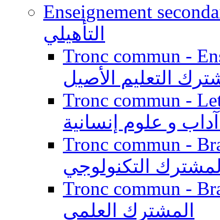
Enseignement secondaire qualifi
التأهيلي
Tronc commun - Enseig
ترك التعليم الأصيل
Tronc commun - Lett
داب و علوم إنسانية
Tronc commun - Branch
لمشترك التكنولوجي
Tronc commun - Branch
المشترك العلمي