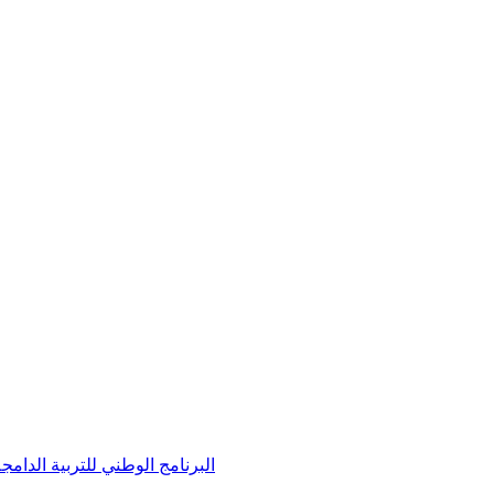
andicap / البرنامج الوطني للتربية الدامجة لفائدة الأطفال في وضعية إعاقة