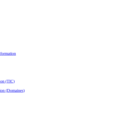
information
ion (TIC)
tion (Domaines)