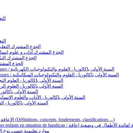
التعليم 
التعليم ا
ignement original / الجذع المشترك التعليم الأصيل
commun - Lettres et Sciences humaines / الجذع المشترك آداب و علوم إنسانية
nche technologique / الجذع المشترك التكنولوجي
ntifique / الجذع المشترك العلمي
1ère année BAC - Sciences et technologies électriques / السنة الأولى باكالوريا - العلوم والتكنولوجيات الكهربائية
1ère année BAC - Sciences et technologies mécaniques / السنة الأولى باكالوريا - العلوم والتكنولوجيات الميكانيكية
AC - Sciences expérimentales / السنة الأولى باكالوريا - العلوم التجريبية
BAC - Sciences mathématiques / السنة الأولى باكالوريا - العلوم الرياضية
 السنة الأولى باكالوريا – اللغة العربية
e année BAC - Lettres et sciences humaines / السنة الأولى باكالوريا - الآداب والعلوم الإنسانية
quées / السنة الأولى باكالوريا - الفنون التطبيقية
Handicap et Éducation inclusive / الإعاقة والتربية الدامجة (Définitions, concepts, fondements, classifications ...)
Programme national de l’éducation inclusive pour les enfants en situation de h
ucatives par type d’handicap / موارد تعليمية حسب نوع الإعاقة