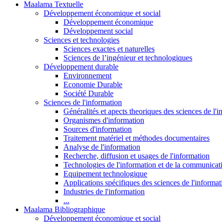
Maalama Textuelle
Développement économique et social
Développement économique
Développement social
Sciences et technologies
Sciences exactes et naturelles
Sciences de l’ingénieur et technologiques
Développement durable
Environnement
Economie Durable
Société Durable
Sciences de l'information
Généralités et apects theoriques des sciences de l'
Organismes d'information
Sources d'information
Traitement matériel et méthodes documentaires
Analyse de l'information
Recherche, diffusion et usages de l'information
Technologies de l'information et de la communicat
Equipement technologique
Applications spécifiques des sciences de l'informa
Industries de l'information
...
Maalama Bibliographique
Développement économique et social