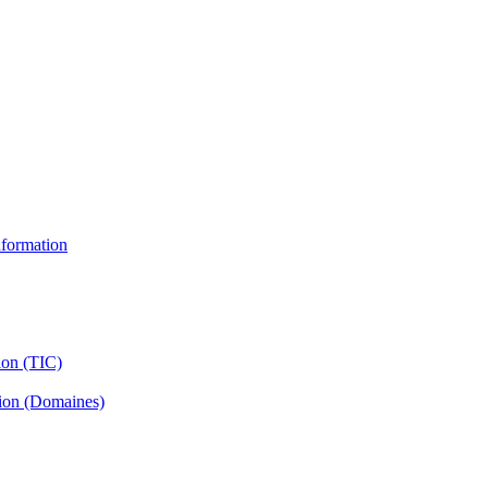
information
ion (TIC)
tion (Domaines)