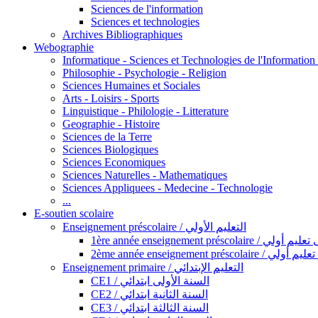
Sciences de l'information
Sciences et technologies
Archives Bibliographiques
Webographie
Informatique - Sciences et Technologies de l'Informatio
Philosophie - Psychologie - Religion
Sciences Humaines et Sociales
Arts - Loisirs - Sports
Linguistique - Philologie - Litterature
Geographie - Histoire
Sciences de la Terre
Sciences Biologiques
Sciences Economiques
Sciences Naturelles - Mathematiques
Sciences Appliquees - Medecine - Technologie
...
E-soutien scolaire
Enseignement préscolaire / التعليم الأولي
1ère année enseignement préscol
2ème année enseignement présc
Enseignement primaire / التعليم الإبتدائي
CE1 / السنة الأولى ابتدائي
CE2 / السنة الثانية ابتدائي
CE3 / السنة الثالثة ابتدائي