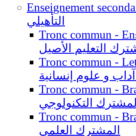
Enseignement secondaire qualifi
التأهيلي
Tronc commun - Enseig
ترك التعليم الأصيل
Tronc commun - Lett
داب و علوم إنسانية
Tronc commun - Branch
لمشترك التكنولوجي
Tronc commun - Branch
المشترك العلمي