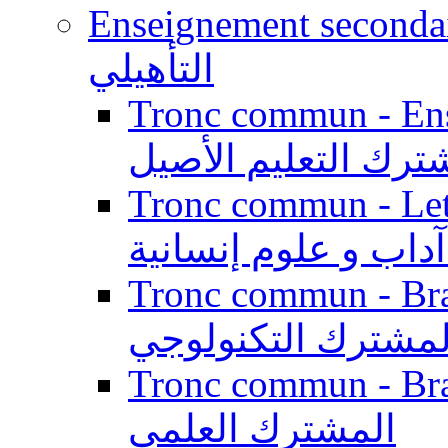
Enseignement secondaire qualifi
التأهيلي
Tronc commun - Enseig
ترك التعليم الأصيل
Tronc commun - Lett
داب و علوم إنسانية
Tronc commun - Branch
لمشترك التكنولوجي
Tronc commun - Branch
المشترك العلمي