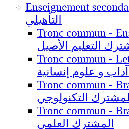
Enseignement secondaire qualifi
التأهيلي
Tronc commun - Enseig
ترك التعليم الأصيل
Tronc commun - Lett
داب و علوم إنسانية
Tronc commun - Branch
لمشترك التكنولوجي
Tronc commun - Branch
المشترك العلمي