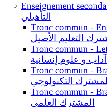
Enseignement secondaire qualifi
التأهيلي
Tronc commun - Enseig
ترك التعليم الأصيل
Tronc commun - Lett
داب و علوم إنسانية
Tronc commun - Branch
لمشترك التكنولوجي
Tronc commun - Branch
المشترك العلمي