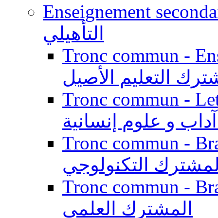
Enseignement secondaire qualifi
التأهيلي
Tronc commun - Enseig
ترك التعليم الأصيل
Tronc commun - Lett
داب و علوم إنسانية
Tronc commun - Branch
لمشترك التكنولوجي
Tronc commun - Branch
المشترك العلمي