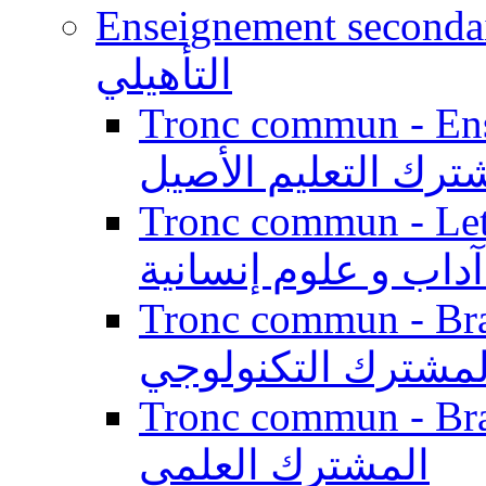
Enseignement secondaire qualifi
التأهيلي
Tronc commun - Enseig
ترك التعليم الأصيل
Tronc commun - Lett
داب و علوم إنسانية
Tronc commun - Branch
لمشترك التكنولوجي
Tronc commun - Branch
المشترك العلمي