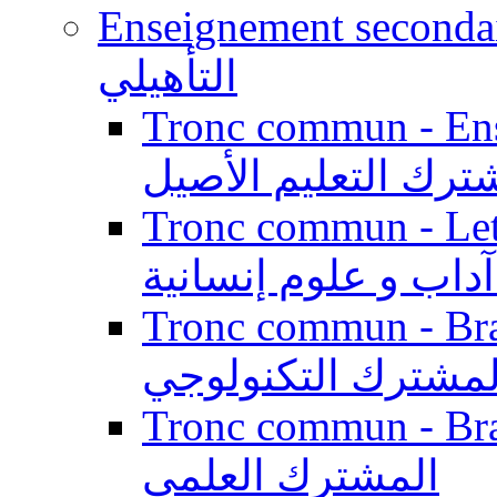
Enseignement secondaire qualifi
التأهيلي
Tronc commun - Enseig
ترك التعليم الأصيل
Tronc commun - Lett
داب و علوم إنسانية
Tronc commun - Branch
لمشترك التكنولوجي
Tronc commun - Branch
المشترك العلمي