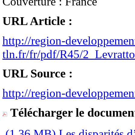
Couverture :
France
URL Article :
http://region-developpemen
tln.fr/fr/pdf/R45/2_Levratt
URL Source :
http://region-developpement
Télécharger le document
(1,36 MB)
Les disparités d