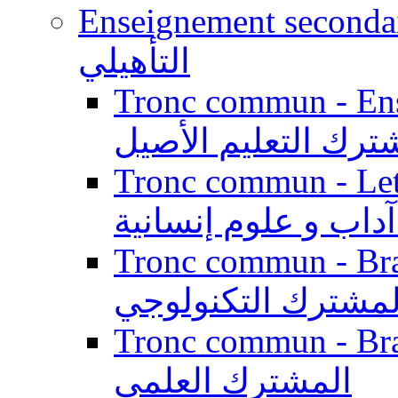
Enseignement secondaire qualifi
التأهيلي
Tronc commun - Enseig
ترك التعليم الأصيل
Tronc commun - Lett
داب و علوم إنسانية
Tronc commun - Branch
لمشترك التكنولوجي
Tronc commun - Branch
المشترك العلمي