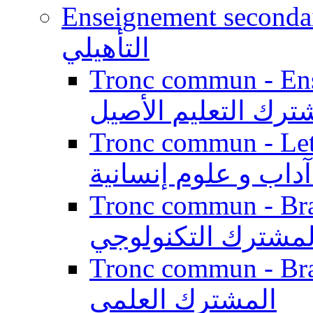
Enseignement secondaire qualifi
التأهيلي
Tronc commun - Enseig
ترك التعليم الأصيل
Tronc commun - Lett
داب و علوم إنسانية
Tronc commun - Branch
لمشترك التكنولوجي
Tronc commun - Branch
المشترك العلمي