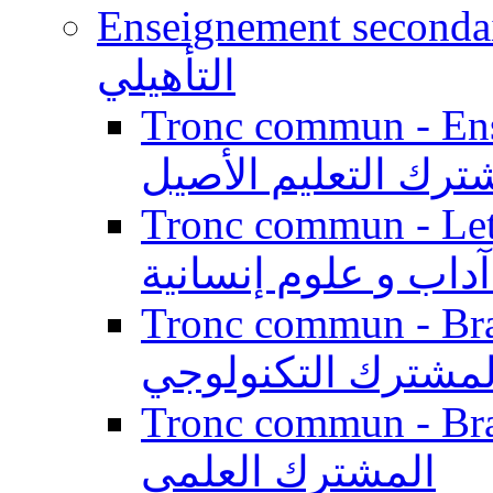
Enseignement secondaire qualifi
التأهيلي
Tronc commun - Enseig
ترك التعليم الأصيل
Tronc commun - Lett
داب و علوم إنسانية
Tronc commun - Branch
لمشترك التكنولوجي
Tronc commun - Branch
المشترك العلمي