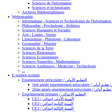
Sciences de l'information
Sciences et technologies
Archives Bibliographiques
Webographie
Informatique - Sciences et Technologies de l'Informatio
Philosophie - Psychologie - Religion
Sciences Humaines et Sociales
Arts - Loisirs - Sports
Linguistique - Philologie - Litterature
Geographie - Histoire
Sciences de la Terre
Sciences Biologiques
Sciences Economiques
Sciences Naturelles - Mathematiques
Sciences Appliquees - Medecine - Technologie
...
E-soutien scolaire
Enseignement préscolaire / التعليم الأولي
1ère année enseignement préscol
2ème année enseignement présc
Enseignement primaire / التعليم الإبتدائي
CE1 / السنة الأولى ابتدائي
CE2 / السنة الثانية ابتدائي
CE3 / السنة الثالثة ابتدائي