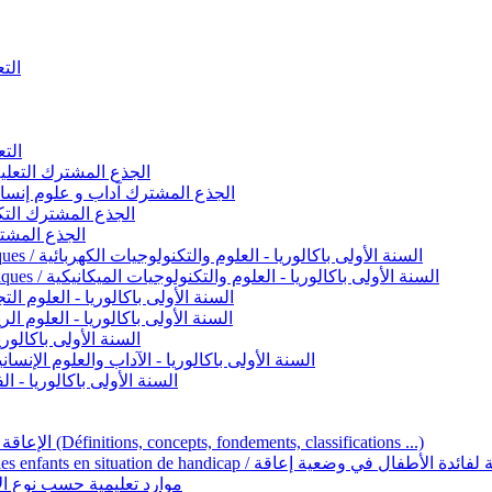
التعليم 
التعليم ا
ignement original / الجذع المشترك التعليم الأصيل
commun - Lettres et Sciences humaines / الجذع المشترك آداب و علوم إنسانية
nche technologique / الجذع المشترك التكنولوجي
ntifique / الجذع المشترك العلمي
1ère année BAC - Sciences et technologies électriques / السنة الأولى باكالوريا - العلوم والتكنولوجيات الكهربائية
1ère année BAC - Sciences et technologies mécaniques / السنة الأولى باكالوريا - العلوم والتكنولوجيات الميكانيكية
AC - Sciences expérimentales / السنة الأولى باكالوريا - العلوم التجريبية
BAC - Sciences mathématiques / السنة الأولى باكالوريا - العلوم الرياضية
 السنة الأولى باكالوريا – اللغة العربية
e année BAC - Lettres et sciences humaines / السنة الأولى باكالوريا - الآداب والعلوم الإنسانية
quées / السنة الأولى باكالوريا - الفنون التطبيقية
Handicap et Éducation inclusive / الإعاقة والتربية الدامجة (Définitions, concepts, fondements, classifications ...)
Programme national de l’éducation inclusive pour les enfants en situation de h
ucatives par type d’handicap / موارد تعليمية حسب نوع الإعاقة