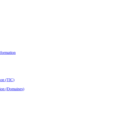
information
ion (TIC)
tion (Domaines)