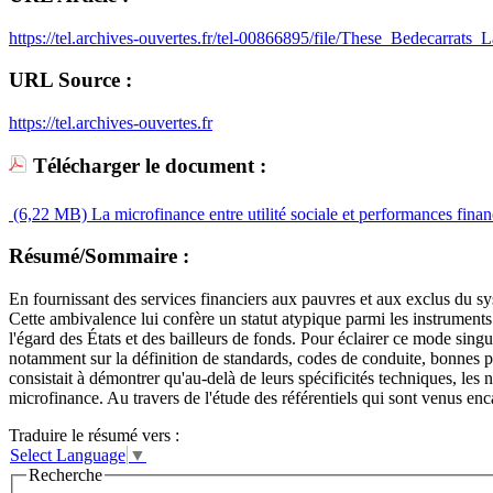
https://tel.archives-ouvertes.fr/tel-00866895/file/These_Bedecarrats
URL Source :
https://tel.archives-ouvertes.fr
Télécharger le document :
(6,22 MB)
La microfinance entre utilité sociale et performances fina
Résumé/Sommaire :
En fournissant des services financiers aux pauvres et aux exclus du sy
Cette ambivalence lui confère un statut atypique parmi les instruments 
l'égard des États et des bailleurs de fonds. Pour éclairer ce mode singul
notamment sur la définition de standards, codes de conduite, bonnes prat
consistait à démontrer qu'au-delà de leurs spécificités techniques, les 
microfinance. Au travers de l'étude des référentiels qui sont venus enca
Traduire le résumé vers :
Select Language
▼
Recherche