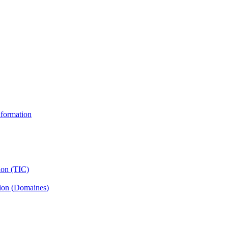
information
ion (TIC)
tion (Domaines)