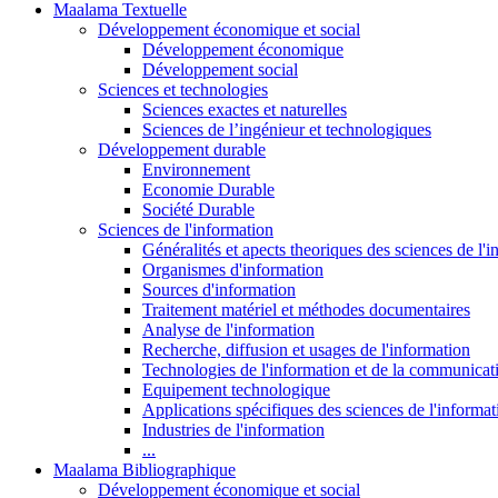
Maalama Textuelle
Développement économique et social
Développement économique
Développement social
Sciences et technologies
Sciences exactes et naturelles
Sciences de l’ingénieur et technologiques
Développement durable
Environnement
Economie Durable
Société Durable
Sciences de l'information
Généralités et apects theoriques des sciences de l'
Organismes d'information
Sources d'information
Traitement matériel et méthodes documentaires
Analyse de l'information
Recherche, diffusion et usages de l'information
Technologies de l'information et de la communicat
Equipement technologique
Applications spécifiques des sciences de l'informa
Industries de l'information
...
Maalama Bibliographique
Développement économique et social