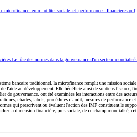
_La_microfinance_entre_utilite_sociale_et_performances_financieres.pdf
ncières Le rôle des normes dans la gouvernance d'un secteur mondialisé
stème bancaire traditionnel, la microfinance remplit une mission social
de l'aide au développement. Elle bénéficie ainsi de soutiens fiscaux, fi
ier de gouvernance, ont été examinées les interactions entre des acteurs pu
iques, chartes, labels, procédures d'audit, mesures de performance et aut
normes qui prescrivent ou évaluent l'action des IMF constituent le support
drer la dimension financière, puis sociale, de ce champ mondialisé, cette t