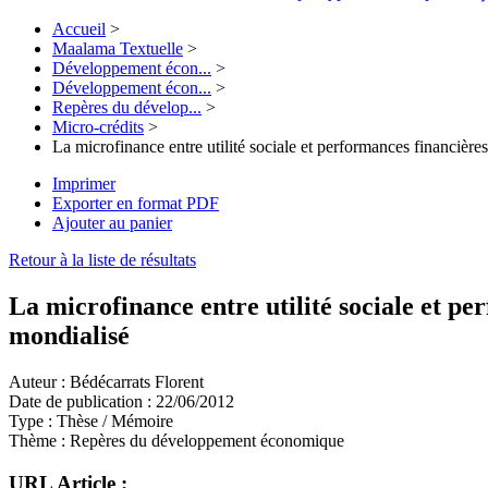
Accueil
>
Maalama Textuelle
>
Développement écon...
>
Développement écon...
>
Repères du dévelop...
>
Micro-crédits
>
La microfinance entre utilité sociale et performances financièr
Imprimer
Exporter en format PDF
Ajouter au panier
Retour à la liste de résultats
La microfinance entre utilité sociale et p
mondialisé
Auteur :
Bédécarrats Florent
Date de publication :
22/06/2012
Type :
Thèse / Mémoire
Thème :
Repères du développement économique
URL Article :