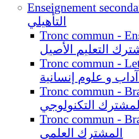
Enseignement secondaire qualifi
التأهيلي
Tronc commun - Enseig
ترك التعليم الأصيل
Tronc commun - Lett
داب و علوم إنسانية
Tronc commun - Branch
لمشترك التكنولوجي
Tronc commun - Branch
المشترك العلمي