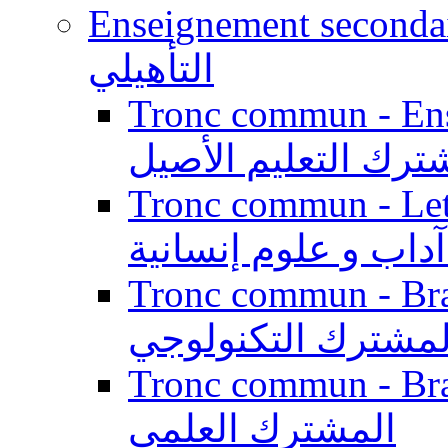
Enseignement secondaire qualifi
التأهيلي
Tronc commun - Enseig
ترك التعليم الأصيل
Tronc commun - Lett
داب و علوم إنسانية
Tronc commun - Branch
لمشترك التكنولوجي
Tronc commun - Branch
المشترك العلمي