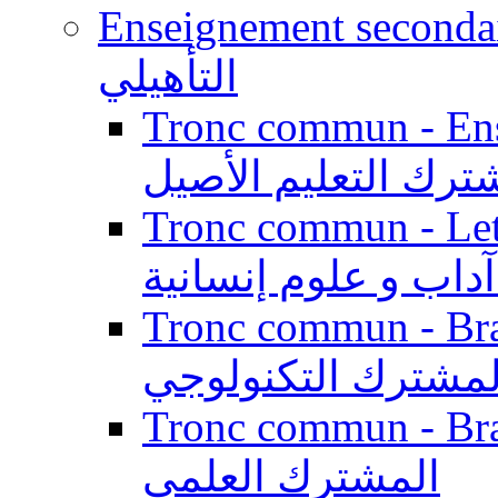
Enseignement secondaire qualifi
التأهيلي
Tronc commun - Enseig
ترك التعليم الأصيل
Tronc commun - Lett
داب و علوم إنسانية
Tronc commun - Branch
لمشترك التكنولوجي
Tronc commun - Branch
المشترك العلمي