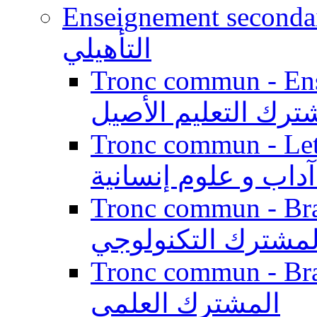
Enseignement secondaire qualifi
التأهيلي
Tronc commun - Enseig
ترك التعليم الأصيل
Tronc commun - Lett
داب و علوم إنسانية
Tronc commun - Branch
لمشترك التكنولوجي
Tronc commun - Branch
المشترك العلمي