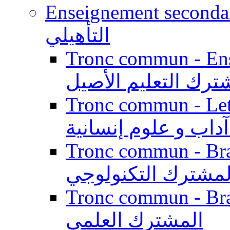
Enseignement secondaire qualifi
التأهيلي
Tronc commun - Enseig
ترك التعليم الأصيل
Tronc commun - Lett
داب و علوم إنسانية
Tronc commun - Branch
لمشترك التكنولوجي
Tronc commun - Branch
المشترك العلمي