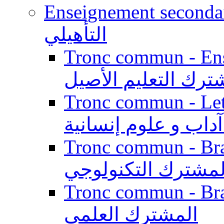
Enseignement secondaire qualifi
التأهيلي
Tronc commun - Enseig
ترك التعليم الأصيل
Tronc commun - Lett
داب و علوم إنسانية
Tronc commun - Branch
لمشترك التكنولوجي
Tronc commun - Branch
المشترك العلمي